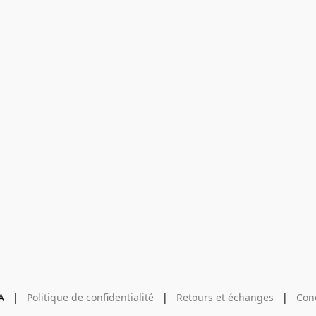
  |   
Politique de confidentialité
   |   
Retours et échanges
   |   
Con