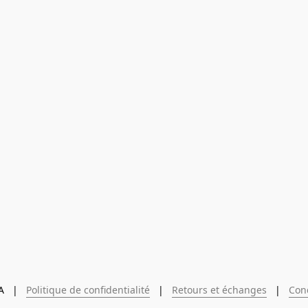
  |   
Politique de confidentialité
   |   
Retours et échanges
   |   
Con